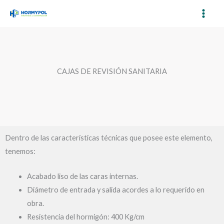
Ir
al
contenido
CAJAS DE REVISIÓN SANITARIA
Dentro de las características técnicas que posee este elemento,
tenemos:
Acabado liso de las caras internas.
Diámetro de entrada y salida acordes a lo requerido en
obra.
Resistencia del hormigón: 400 Kg/cm