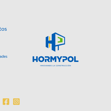
tos
dades